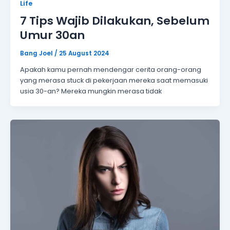
Life
7 Tips Wajib Dilakukan, Sebelum
Umur 30an
Bang Joel
/
25 August 2024
Apakah kamu pernah mendengar cerita orang-orang
yang merasa stuck di pekerjaan mereka saat memasuki
usia 30-an? Mereka mungkin merasa tidak