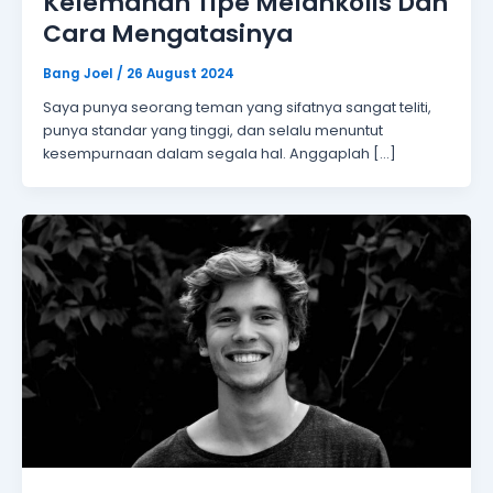
Kelemahan Tipe Melankolis Dan
Cara Mengatasinya
Bang Joel
/
26 August 2024
Saya punya seorang teman yang sifatnya sangat teliti,
punya standar yang tinggi, dan selalu menuntut
kesempurnaan dalam segala hal. Anggaplah […]