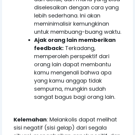
diselesaikan dengan cara yang
lebih sederhana. Ini akan
meminimalisir kemungkinan
untuk membuang-buang waktu.
Ajak orang lain memberikan
feedback:
Terkadang,
memperoleh perspektif dari
orang lain dapat membantu
kamu mengenali bahwa apa
yang kamu anggap tidak
sempurna, mungkin sudah
sangat bagus bagi orang lain.
2. Cenderung Pesimis
Kelemahan
: Melankolis dapat melihat
sisi negatif (sisi gelap) dari segala