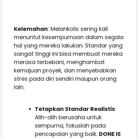
Kelemahan Tipe Melankolis
Dan Cara Mengatasinya
1. Perfeksionis
Kelemahan
: Melankolis sering kali
menuntut kesempurnaan dalam segala
hal yang mereka lakukan. Standar yang
sangat tinggi ini bisa membuat mereka
merasa terbebani, menghambat
kemajuan proyek, dan menyebabkan
stres pada diri sendiri maupun orang
lain.
Cara Mengatasinya
Tetapkan Standar Realistis
:
Alih-alih berusaha untuk
sempurna, fokuslah pada
pencapaian yang baik.
DONE IS