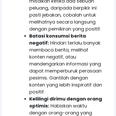
misalkan ketika ada sebuah
peluang, daripada berpikir ini
pasti jebakan, cobalah untuk
melihatnya secara langsung
dengan pemikiran yang positif.
Batasi konsumsi berita
negatif:
Hindari terlalu banyak
membaca berita, melihat
konten negatif, atau
mendengarkan informasi yang
dapat memperburuk perasaan
pesimis. Gantilah dengan
konten yang lebih inspiratif dan
positif.
Kelilingi dirimu dengan orang
optimis:
Habiskan waktu
dengan orang-orang yang