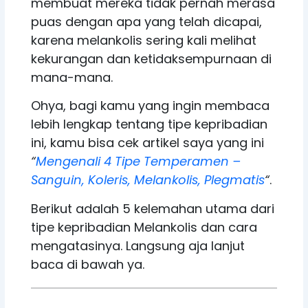
membuat mereka tidak pernah merasa
puas dengan apa yang telah dicapai,
karena melankolis sering kali melihat
kekurangan dan ketidaksempurnaan di
mana-mana.
Ohya, bagi kamu yang ingin membaca
lebih lengkap tentang tipe kepribadian
ini, kamu bisa cek artikel saya yang ini
“
Mengenali 4 Tipe Temperamen –
Sanguin, Koleris, Melankolis, Plegmatis
“
.
Berikut adalah 5 kelemahan utama dari
tipe kepribadian Melankolis dan cara
mengatasinya. Langsung aja lanjut
baca di bawah ya.