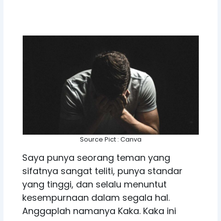
Source Pict : Canva
Saya punya seorang teman yang
sifatnya sangat teliti, punya standar
yang tinggi, dan selalu menuntut
kesempurnaan dalam segala hal.
Anggaplah namanya Kaka. Kaka ini