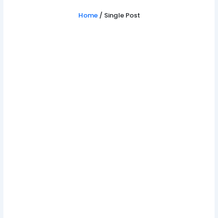
Home
/ Single Post