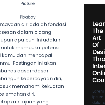
Picture
:
Pixabay
Lea
rcayaan diri adalah fondasi
The
ksesan dalam bidang
Art
dupan apa pun. Ini adalah
Of
i untuk membuka potensi
Des
ti kamu dan mencapai
Thr
anmu. Postingan ini akan
Inte
ahas dasar-dasar
Onli
angun kepercayaan diri,
Cou
asuk memahami kekuatan
Lorem
kelemahan diri,
ipsum
tapkan tujuan yang
dolor s