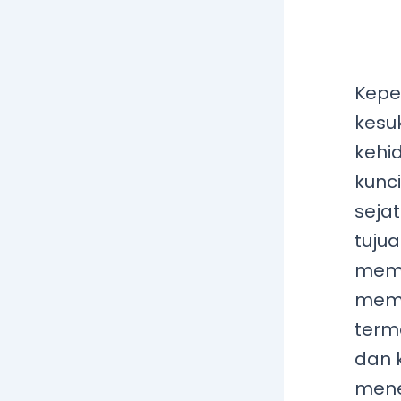
Kepe
kesu
kehi
kunc
seja
tuju
memb
memb
term
dan 
mene