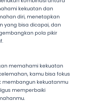
rlukan kombinasi antara
k
a
m
hami kekuatan dan
mahan diri, menetapkan
n yang bisa dicapai, dan
embangkan pola pikir
f.
an memahami kekuatan
kelemahan, kamu bisa fokus
k membangun kekuatanmu
ligus memperbaiki
mahanmu.