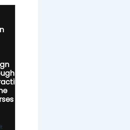
rn
ign
ough
ractive
ne
rses
it