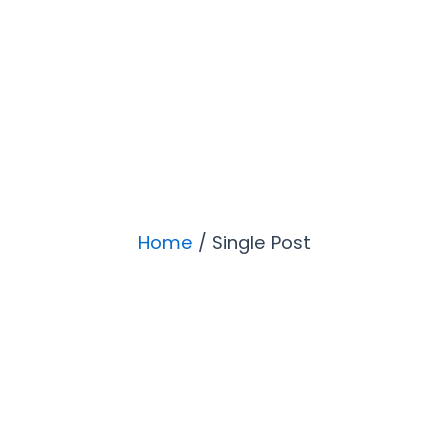
Kepercayaan Diri
Adalah Kunci
Kesuksesan
Home
/ Single Post