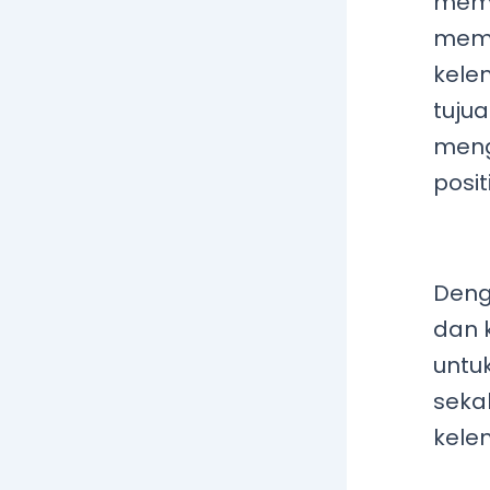
meme
mema
kele
tujua
meng
positi
Deng
dan 
untu
seka
kele