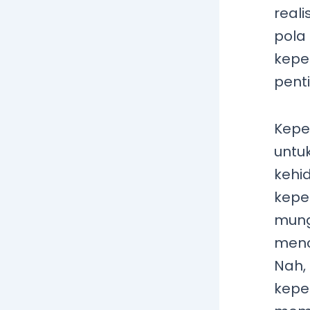
real
pola 
kepe
pent
Kepe
untu
kehi
kepe
mung
menc
Nah,
keper