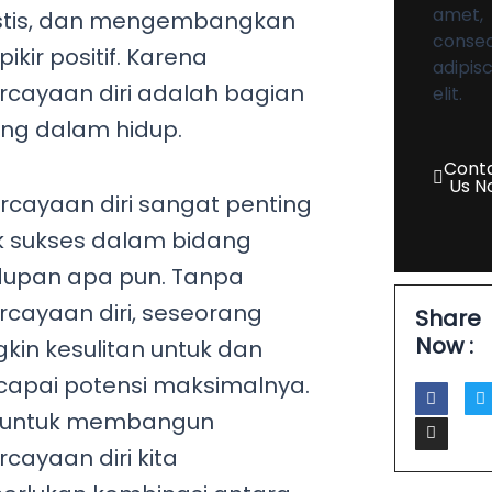
amet,
istis, dan mengembangkan
consec
pikir positif. Karena
adipis
rcayaan diri adalah bagian
elit.
ing dalam hidup.
Cont
Us N
rcayaan diri sangat penting
k sukses dalam bidang
dupan apa pun. Tanpa
rcayaan diri, seseorang
Share
Now :
kin kesulitan untuk dan
apai potensi maksimalnya.
F
I
T
a
n
 untuk membangun
c
s
i
e
t
t
cayaan diri kita
b
a
t
o
g
e
o
r
r